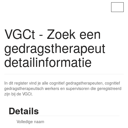
Contoso, Ltd.
Navig
omsc
VGCt - Zoek een
gedragstherapeut
detailinformatie
In dit register vind je alle cognitief gedragstherapeuten, cognitief
gedragstherapeutisch werkers en supervisoren die geregistreerd
zijn bij de VGCt.
Details
Volledige naam